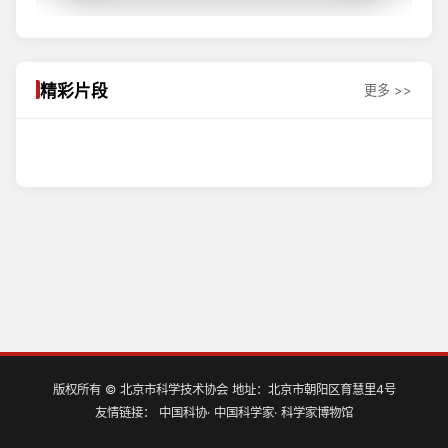
精彩片段
更多 >>
台前幕后：舞台剧《梁希》深情展演 再现林业先驱的报国
探班《士者豪情》！“00后”主创揭秘舞台剧幕后彩蛋
长歌
碧海壮歌
星火长明
版权所有 © 北京市科学技术协会 地址：北京市朝阳区育慧里4号
友情链接：
中国科协
·
中国科学家
·
科学家博物馆