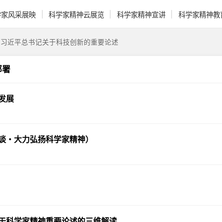
|
|
|
学家风采展映
科学家精神云展览
科学家精神宣讲
科学家精神教
｜习近平总书记关于科技创新的重要论述
部署
发展
谈・大力弘扬科学家精神）
于科学家精神重要论述的三维解读