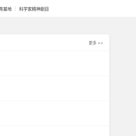
|
育基地
科学家精神剧目
更多 >>