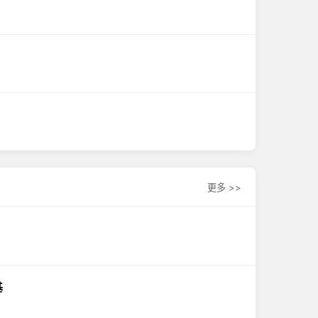
更多 >>
基