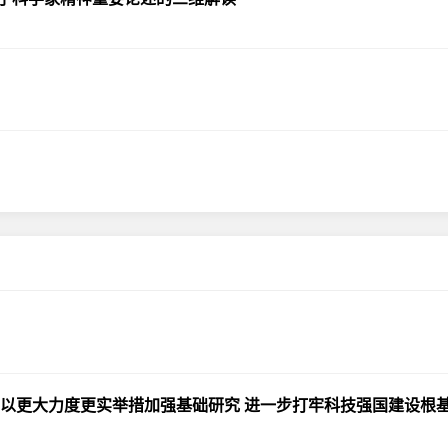
 以更大力度更实举措加强基础研究 进一步打牢科技强国建设根