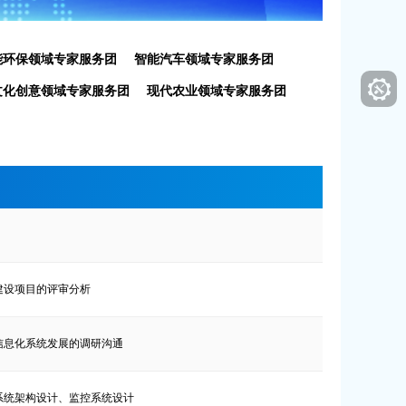
能环保领域专家服务团
智能汽车领域专家服务团
文化创意领域专家服务团
现代农业领域专家服务团
建设项目的评审分析
信息化系统发展的调研沟通
系统架构设计、监控系统设计