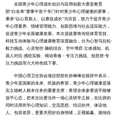
全国青少年心理成长知识与应用创新大赛是教育
部“白名单”赛事中首个专门针对青少年心理健康的赛事，
秉承“以心育新人、以赛促成长”为宗旨，致力于提升青少
年心理素养、情绪管理能力、创新思维与社会适应能力，
促进青少年全面健康发展。本次选拔赛将传统体育竞技、
科技互动体验与心理健康教育深度融合，分为心智马拉松·
毅力挑战、心灵智控·脑机结合、空中博弈·立体感知、机
器人对抗·感统实验、绳动青春・专注力挑战、创意拼·专
注力挑战等六大特色线下赛。
中国心理卫生协会项目部部长孙琳琳在致辞中表示，
青少年是国家的未来、民族的希望，青少年心理健康是落
实立德树人根本任务的重要支撑；希望全体参赛选手能够
放平心态，把本次比赛当作一场心灵研学之旅，在比拼的
同时活用所学心理知识，交流思想、结识伙伴、体谅他
人、包容差异，更要关照好自身情绪，正视输赢、接纳自