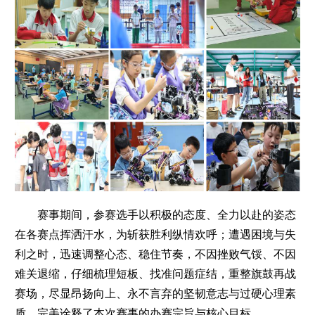
赛事期间，参赛选手以积极的态度、全力以赴的姿态
在各赛点挥洒汗水，为斩获胜利纵情欢呼；遭遇困境与失
利之时，迅速调整心态、稳住节奏，不因挫败气馁、不因
难关退缩，仔细梳理短板、找准问题症结，重整旗鼓再战
赛场，尽显昂扬向上、永不言弃的坚韧意志与过硬心理素
质，完美诠释了本次赛事的办赛宗旨与核心目标。