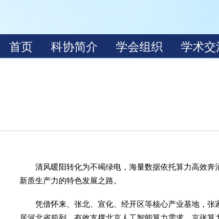
清风暖阳转化为不竭绿电，海量数据依托算力高效奔涌
新质生产力的特色发展之路。
凭借怀来、张北、宣化、经开区等核心产业基地，张家口
居河北省前列，有效支撑北京人工智能算力需求，京张算