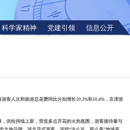
次和旅游总花费同比分别增长10.3%和10.4%，京津游
爆，供给持续上新，营造多点开花的火热氛围，游客接待量与
城市文旅品牌。河北花式宠客，深挖“这么近，那么美”地域底