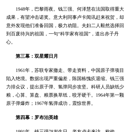
1948年，巴黎雨夜。钱三强、何泽慧在法国取得重大
成果，有望冲击诺奖。意大利同事卢卡闻讯赶来祝贺，却
意外发现他们准备回国，极力劝阻。夫妇二人毅然选择回
到百废待兴的祖国，一句“科学家有祖国”，道出赤子丹
心。
第三幕：
双星耀日月
1961年，苏联专家撤走、带走资料，中国原子弹项目
陷入绝境。数据出现严重偏差，陈国栋愧疚退缩。钱三强
力排众议，提出原子弹、氢弹同步攻坚。科研人员缺纸少
粮，心算、算盘、粮票换草纸，咬牙硬干。1964年第一颗
原子弹爆炸；1967年氢弹成功，震惊世界。
第四幕：
罗布泊英雄
1991年，钱三强78岁生日，老友卢卡来访，称他