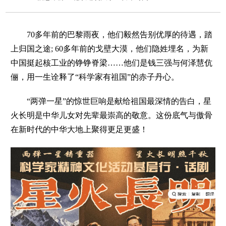
70多年前的巴黎雨夜，
他们毅然告别优厚的待遇，
踏
上归国之途;
60多年前的戈壁大漠，
他们隐姓埋名，
为新
中国挺起核工业的铮铮脊梁……他
们是钱三强与何泽慧伉
俪，
用一生诠释了“科学家有祖国”的赤子丹心。
“两弹一星”的惊世巨响
是献给祖国最深情的告白，
星
火长明
是中华儿女对先辈最崇高的敬意。
这份底气与傲骨
在新时代的中华大地上
聚得更足更盛！