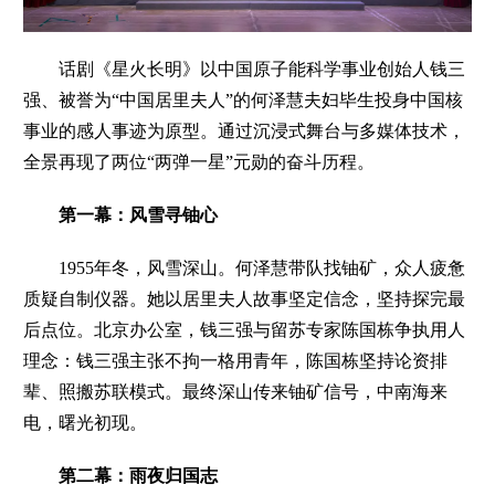
话剧《星火长明》以中国原子能科学事业创始人钱三
强、被誉为“中国居里夫人”的何泽慧夫妇毕生投身中国核
事业的感人事迹为原型。
通过沉浸式舞台与多媒体技术，
全景再现了两位“两弹一星”元勋的奋斗历程。
第一幕：
风雪寻铀心
1955年冬，风雪深山。何泽慧带队找铀矿，众人疲惫
质疑自制仪器。她以居里夫人故事坚定信念，坚持探完最
后点位。北京办公室，钱三强与留苏专家陈国栋争执用人
理念：钱三强主张不拘一格用青年，陈国栋坚持论资排
辈、照搬苏联模式。最终深山传来铀矿信号，中南海来
电，曙光初现。
第二幕：
雨夜归国志