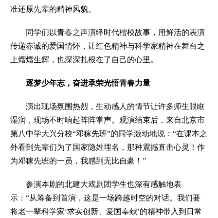
准还原先辈的精神风貌。
同学们以青春之声演绎时代楷模故事，用鲜活的表演
传递赤诚的爱国情怀，让红色精神与科学家精神在舞台之
上熠熠生辉，也深深扎根在了自己的心里。
逐梦少年志，
奋进承荣光悟青春力量
演出现场氛围热烈，生动感人的情节让许多师生眼眶
湿润，现场不时响起阵阵掌声。观演结束后，来自北京市
第八中学大兴分校“邓稼先班”的同学激动地说：
“在课本之
外看到先辈们为了国家隐姓埋名，那种震撼直击心灵！作
为邓稼先班的一员，我感到无比自豪！”
参演本剧的北建大戏剧团学生也深有感触地表
示：
“从筹备到首演，这是一场跨越时空的对话。我们要
将老一辈科学家‘求实创新、爱国奉献’的精神带入到日常