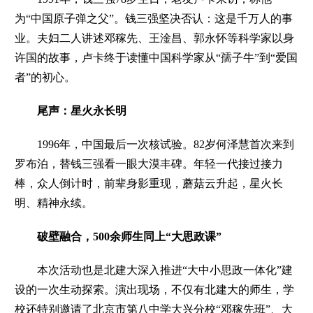
为“中国原子弹之父”。钱三强坚决否认：这是千万人的事
业。夫妇二人讲述邓稼先、王淦昌、郭永怀等科学家以身
许国的故事，卢卡终于读懂中国科学家从“孺子牛”到“爱国
者”的初心。
尾声：
星火永长明
1996年，中国最后一次核试验。82岁何泽慧首次来到
罗布泊，替钱三强看一眼大漠丰碑。年轻一代接过接力
棒，众人倒计时，前辈身影重现，蘑菇云升起，星火长
明、精神永续。
破壁融合，
500余师生同上“大思政课”
本次活动也是北建大深入推进“大中小思政一体化”建
设的一次生动探索。
演出现场，不仅有北建大的师生，学
校还特别邀请了北京市第八中学大兴分校“邓稼先班”、大