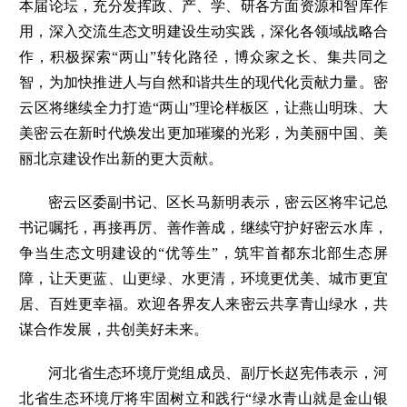
本届论坛，充分发挥政、产、学、研各方面资源和智库作
用，深入交流生态文明建设生动实践，深化各领域战略合
作，积极探索“两山”转化路径，博众家之长、集共同之
智，为加快推进人与自然和谐共生的现代化贡献力量。密
云区将继续全力打造“两山”理论样板区，让燕山明珠、大
美密云在新时代焕发出更加璀璨的光彩，为美丽中国、美
丽北京建设作出新的更大贡献。
密云区委副书记、区长马新明表示，密云区将牢记总
书记嘱托，再接再厉、善作善成，继续守护好密云水库，
争当生态文明建设的“优等生”，筑牢首都东北部生态屏
障，让天更蓝、山更绿、水更清，环境更优美、城市更宜
居、百姓更幸福。欢迎各界友人来密云共享青山绿水，共
谋合作发展，共创美好未来。
河北省生态环境厅党组成员、副厅长赵宪伟表示，河
北省生态环境厅将牢固树立和践行“绿水青山就是金山银