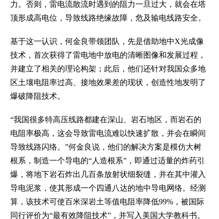
力。否则，雷电流散流时遇到的阻力一旦过大，就会在塔
顶形成高电位，导致线路绝缘故障，危及输电线路安全。
基于这一认识，何金良带领团队，先是借助地中X光成像
技术，首次获得了雷电地中放电的清晰图像和发展过程，
并建立了相关的理论构架；此后，他们还针对我国众多地
区土壤电阻率过高、接地效果差的现状，创造性地发明了
爆破降阻技术。
“我国很多特高压线路都建在深山、岩石地区，而岩石的
电阻率极高，这会导致雷电流难以快速扩散，并会在瞬间
导致线路闪络。”何金良说，他们的解决方案是模仿大树
根系，制造一个导电的“人造根系”，即通过适量的炸药引
爆，将地下岩石炸出几百条放射状细裂缝，并在其中灌入
导电泥浆，使其形成一个四通八达的地中导电网络。经测
算，该技术可使百米深岩土等值电阻率降低99%，被国际
同行评价为“最有效降阻技术”，并写入美国大学教科书。