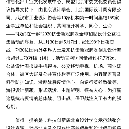
信息化部工业文化发展中心、民盟北京市委文化委员会倡
议指导支持下，由北京设计学会、北京国际设计周有限公
司、武汉市工业设计协会等10家机构第一时间集结159家
企事业单位和社会组织，共同拉开科学、同心、生命
——“我们在一起”2020抗击新冠肺炎全球招贴设计公益征
集活动的序幕。从1月30日到5月7日，经过98个日夜奋
战，7430位国内外各界人士发来抗击新冠肺炎创意设计海
报超过1.78万幅（组），活动官网访问量超过47.7万次。
公益设计海报被手机锁屏、公交移动电视、机场、商业综
合体、街区大屏及公共宣传栏等广泛使用。内容涵盖普及
科学防护知识、激励战胜疫情信心、向逆行英雄致敬等。
海报设计新颖、形式活泼、主题鲜明、振奋人心，为打赢
这场抗击疫情的总体战、阻击战、保卫战注入了有力的强
心剂。
值得一提的是，科技创新簇北京设计学会示范站整合
设计资源，动员北京及全国各地高校师生和设计师们积极