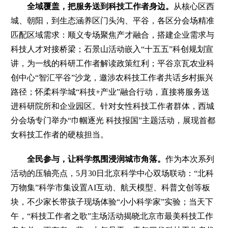
全域覆盖，把服务送到科技工作者身边。
从核心区西
城、朝阳，到生态涵养区门头沟、平谷，各区分会场精准
匹配区域需求：顺义专场聚焦产才融合，搭建企业需求与
科技人才对接桥梁；石景山活动嵌入“十五五”科创规划宣
讲，为一线的科研工作者解读政策红利；平谷京瓦农业科
创中心“智汇平谷”沙龙，邀涉农科技工作者共话乡村振兴
路径；怀柔科学城“科技+产业”融合行动，直接将服务送
进科研院所和企业园区。针对女性科技工作者群体，西城
分会场专门举办“巾帼逐光 科技报国”主题活动，展现首都
女科技工作者的硬核担当。
全民参与，让科学氛围浸润城市角落。
作为本次系列
活动的压轴亮点，5月30日北京科学中心双场联动：“北科
万物集”科学市集设置AI互动、航天模型、科普文创等板
块，不少家长带孩子现场体验“小小科学家”实验；当天下
午，“科技工作者之歌”主场活动揭晓北京市最美科技工作