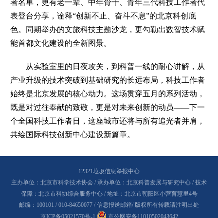
者名单，更有老一辈、中年骨干、青年三代科技工作者代
表登台分享，诠释“创新不止、奋斗不息”的北京科创底
色。同期举办的文旅科技主题沙龙，更勾勒出数智技术赋
能首都文化建设的全新图景。
从实验室里的日夜攻关，到科普一线的耐心讲解，从
产业升级的技术突破到基础研究的长远布局，科技工作者
始终是北京发展的核心动力。这场贯穿五月的系列活动，
既是对过往奉献的致敬，更是对未来创新的动员——下一
个全国科技工作者日，这座城市还将与所有追光者并肩，
共绘国际科技创新中心建设新篇章。
12321垃圾信息举报中心
主办单位：北京市科学技术协会 / 承办单位：北京科普发展与研究中心 / 技术
保障：北京市科协综合服务中心 / 地址：北京市朝阳区小营育慧里4号
邮编：100101 / 010-84650077 /
信息报送邮箱
/ 版权所有转载请注明出处
京ICP备05021570号-1
京公网安备11010502043642