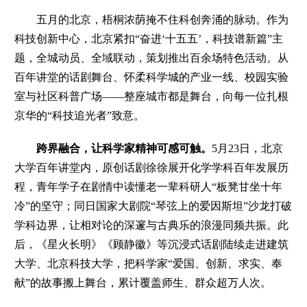
五月的北京，梧桐浓荫掩不住科创奔涌的脉动。作为
科技创新中心，北京紧扣“奋进‘十五五’，科技谱新篇”主
题，全城动员、全域联动，策划推出百余场特色活动。从
百年讲堂的话剧舞台、怀柔科学城的产业一线、校园实验
室与社区科普广场——整座城市都是舞台，向每一位扎根
京华的“科技追光者”致意。
跨界融合，让科学家精神可感可触。
5月23日，北京
大学百年讲堂内，原创话剧徐徐展开化学学科百年发展历
程，青年学子在剧情中读懂老一辈科研人“板凳甘坐十年
冷”的坚守；同日国家大剧院“琴弦上的爱因斯坦”沙龙打破
学科边界，让相对论的深邃与古典乐的浪漫同频共振。此
后，《星火长明》《顾静徽》等沉浸式话剧陆续走进建筑
大学、北京科技大学，把科学家“爱国、创新、求实、奉
献”的故事搬上舞台，累计覆盖师生、群众超万人次。