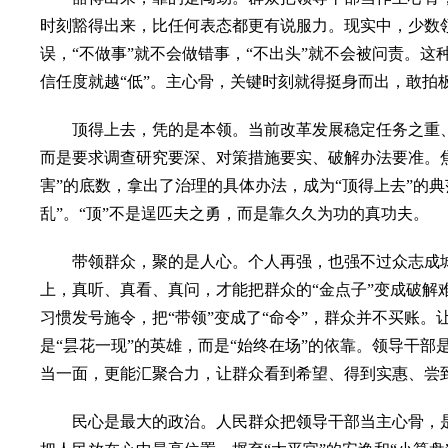
时刻豁得出来，比任何表态都更有说服力。现实中，少数领
误，“不做事”就不会做错事，“不出头”就不会被问责。
信任度就越“低”。主心骨，关键时刻就得挺身而出，敢拍
顶得上去，凭的是本领。当前改革发展稳定任务之重、矛
而是要求调查研究要深、对策措施要实、破解办法要准。焦
害”的底数，拿出了治理的具体办法，成为“顶得上去”的
乱”。“顶”不是逞匹夫之勇，而是靠久久为功的真功夫。
带领群众，聚的是人心。个人再强，也强不过众志成城
上，真听、真看、真问，才能把群众的“金点子”变成破解
习惯发号施令，把“带领”变成了“命令”，群众并不买账
是“昙花一现”的英雄，而是“始终在场”的依靠。领导干
当一面，更能汇聚合力，让群众看到希望、得到实惠、尝
民心是最大的政治。人民群众把领导干部当主心骨，是