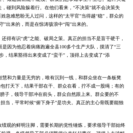
，碰到风险躲着行。在他们看来，“不决策”就不会决策失
姓急难愁盼无人过问，这样的“太平官”当得越“稳”，群众的
守”出来的，而是在惊涛骇浪中“闯”出来的。
还得有识“虎”之能、破局之策。真正的担当不是盲干硬干，
是因为他忍着病痛跑遍全县100多个生产大队，摸清了“三
步，结果豁得出来变成了“蛮干”，顶得上去变成了“添
慧和力量是无穷的，唯有沉到一线，和群众坐在一条板凳
有的包打天下，结果干部在干、群众在看，拧不成一股绳；有的
甩开膀子，领导干部冲在前头，群众自然跟上来。群众要的不
是担当，平常时候“俯下身子”是功夫。真正的主心骨既要能独
确政绩观的鲜明注脚，需要长期的党性锤炼，要求领导干部始终