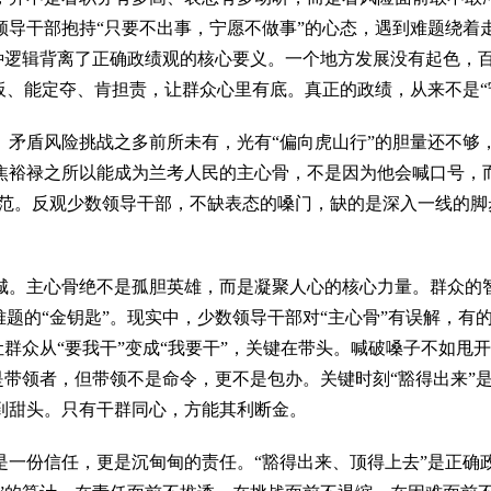
导干部抱持“只要不出事，宁愿不做事”的心态，遇到难题绕着走
这种逻辑背离了正确政绩观的核心要义。一个地方发展没有起色，百
板、能定夺、肯担责，让群众心里有底。真正的政绩，从来不是“
盾风险挑战之多前所未有，光有“偏向虎山行”的胆量还不够，
裕禄之所以能成为兰考人民的主心骨，不是因为他会喊口号，而
典范。反观少数领导干部，不缺表态的嗓门，缺的是深入一线的脚
。主心骨绝不是孤胆英雄，而是凝聚人心的核心力量。群众的智
难题的“金钥匙”。现实中，少数领导干部对“主心骨”有误解，
。让群众从“要我干”变成“我要干”，关键在带头。喊破嗓子不如
部是带领者，但带领不是命令，更不是包办。关键时刻“豁得出来”
到甜头。只有干群同心，方能其利断金。
一份信任，更是沉甸甸的责任。
“豁得出来、顶得上去”是正